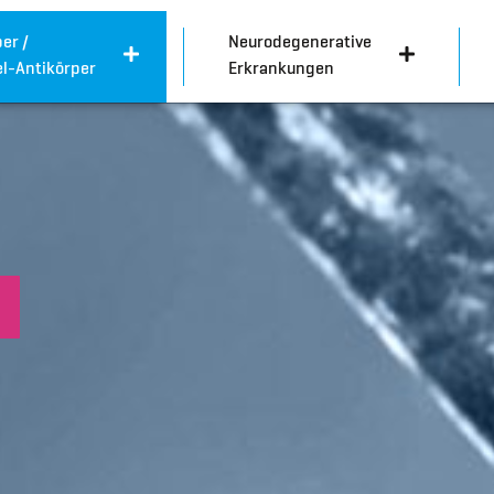
er /
Neurodegenerative
l-Antikörper
Erkrankungen