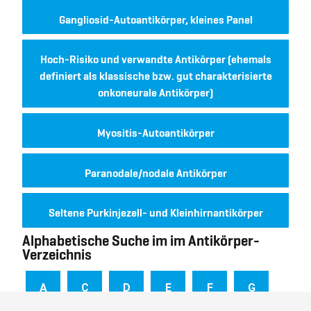
Gangliosid-Autoantikörper, kleines Panel
Hoch-Risiko und verwandte Antikörper (ehemals
definiert als klassische bzw. gut charakterisierte
onkoneurale Antikörper)
Myositis-Autoantikörper
Paranodale/nodale Antikörper
Seltene Purkinjezell- und Kleinhirnantikörper
Alphabetische Suche im im Antikörper-
Verzeichnis
A
C
D
E
F
G