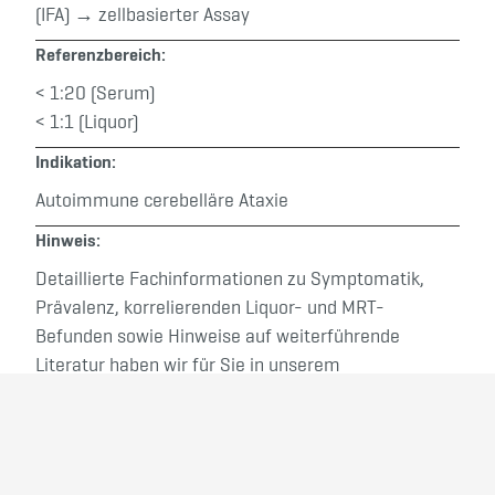
(IFA) → zellbasierter Assay
Referenzbereich:
< 1:20 (Serum)
< 1:1 (Liquor)
Indikation:
Autoimmune cerebelläre Ataxie
Hinweis:
Detaillierte Fachinformationen zu Symptomatik,
Prävalenz, korrelierenden Liquor- und MRT-
Befunden sowie Hinweise auf weiterführende
Literatur haben wir für Sie in unserem
Analysenverzeichnis „Vademecum Neurale
Antikörper“ zusammengestellt. Bestellen Sie dieses
gern unter der Rufnummer 05222 8076-259 oder
per E-Mail an
neuroak@laborkrone.de
.