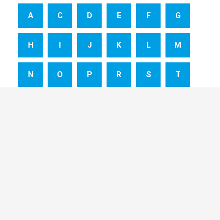
A
C
D
E
F
G
H
I
J
K
L
M
N
O
P
R
S
T
V
Y
Z
Spannungsabhängige Calciumkanäle-Komplex-
Autoantikörper (N-Typ)
VGCC-AK, N-Typ
Spannungsabhängige Kaliumkanäle-Komplex-
Autoantikörper
VGKC-Antikörper